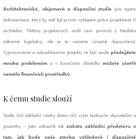
Architektonické, objemové a dispoziční studie
jsou typem
dokumentace, který by měl být prvním výstupem práce projektanta či
architekta. Většina projektových studií není povinná z hlediska
zákonné legislativy, ale je to varianta výrazně doporučená.
Vypracováním a odsouhlasením projektu ve fázi studie
předejdete
mnoha problémům
a v konečném důsledku
můžete ušetřit
nemálo finančních prostředků
.
K čemu studie slouží
Studie řeší základní vztahy domu vůči svým budoucím obyvatelům a
pozemku – jako zákazník tak
získáte základní představu o
tom, jak bude vaše stavba vzhledově i dispozičně